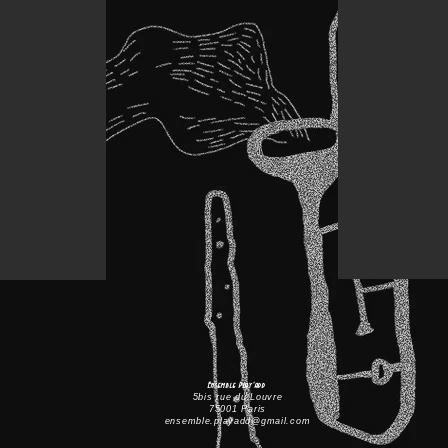
Ensemble Play'add
5bis rue du Louvre
75001 Paris
ensemble.playadd@gmail.com