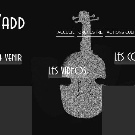
'add
ACCUEIL
ORCHESTRE
ACTIONS CUL
 venir
LES C
LES VIDEOS